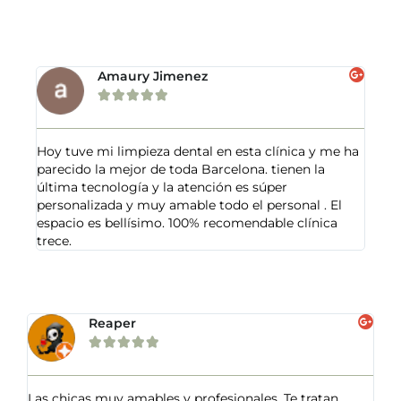
Amaury Jimenez





Hoy tuve mi limpieza dental en esta clínica y me ha
parecido la mejor de toda Barcelona. tienen la
última tecnología y la atención es súper
personalizada y muy amable todo el personal . El
espacio es bellísimo. 100% recomendable clínica
trece.
Reaper





Las chicas muy amables y profesionales. Te tratan