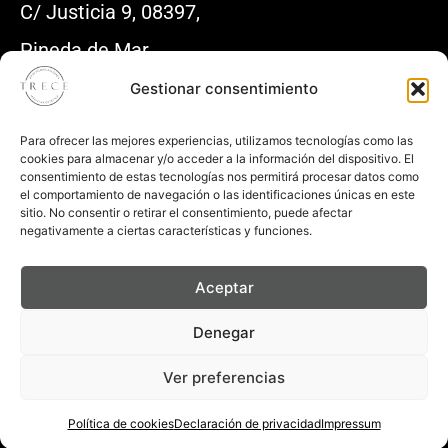
C/ Justicia 9, 08397,
Pineda de Mar
Gestionar consentimiento
938678765
Para ofrecer las mejores experiencias, utilizamos tecnologías como las
info@trececlinicadental.com
cookies para almacenar y/o acceder a la información del dispositivo. El
consentimiento de estas tecnologías nos permitirá procesar datos como
el comportamiento de navegación o las identificaciones únicas en este
sitio. No consentir o retirar el consentimiento, puede afectar
Aviso Legal
negativamente a ciertas características y funciones.
Política de Privacidad
Aceptar
Denegar
Política de Cookies
Desarrollado por : albertomartinweb.es
Ver preferencias
Política de cookies
Declaración de privacidad
Impressum